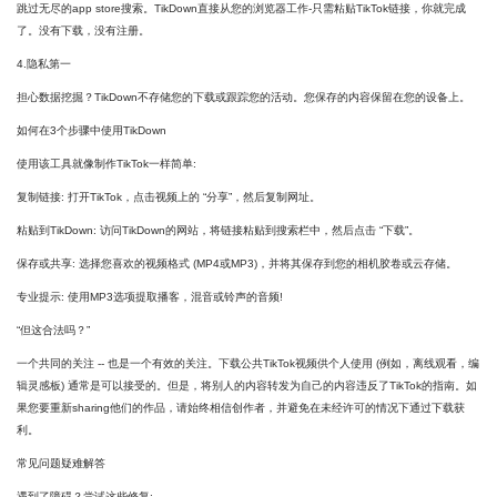
跳过无尽的app store搜索。TikDown直接从您的浏览器工作-只需粘贴TikTok链接，你就完成
了。没有下载，没有注册。
4.隐私第一
担心数据挖掘？TikDown不存储您的下载或跟踪您的活动。您保存的内容保留在您的设备上。
如何在3个步骤中使用TikDown
使用该工具就像制作TikTok一样简单:
复制链接: 打开TikTok，点击视频上的 “分享”，然后复制网址。
粘贴到TikDown: 访问TikDown的网站，将链接粘贴到搜索栏中，然后点击 “下载”。
保存或共享: 选择您喜欢的视频格式 (MP4或MP3)，并将其保存到您的相机胶卷或云存储。
专业提示: 使用MP3选项提取播客，混音或铃声的音频!
“但这合法吗？”
一个共同的关注 -- 也是一个有效的关注。下载公共TikTok视频供个人使用 (例如，离线观看，编
辑灵感板) 通常是可以接受的。但是，将别人的内容转发为自己的内容违反了TikTok的指南。如
果您要重新sharing他们的作品，请始终相信创作者，并避免在未经许可的情况下通过下载获
利。
常见问题疑难解答
遇到了障碍？尝试这些修复: