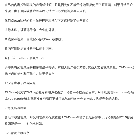
自己的内容找到完美的声音或过渡，只是因为你不能干净地重复使用它而撞墙。对于日常用户
来说，由于删除或帐户禁令而无法访问心爱的视频令人沮丧。
像TikDown这样的专用保护程序通过以下方式解决了这些痛点:
去除水印，以获得干净、专业的外观。
离线保存视频，因此您不依赖Wi-Fi或数据。
将内容组织到文件夹中以便于访问。
是什么让TikDown脱颖而出？
并非所有的视频保护程序都是平等的。有些人用广告轰炸你; 其他人妥协视频质量。TikDown优
先考虑简单性和可靠性。这里是如何:
1.没有水印，没有问题
TikDown剥离了TikTok的徽标和用户名叠加，给你一个空白的画布。对于想要在Instagram卷轴
或YouTube短裤上重新发布剪辑而不进行尴尬裁剪的创作者来说，这是完美的选择。
2.每次高清质量
曾经下载过视频，却发现它像素化或模糊？TikDown保留了原始分辨率，无论您是保存15秒的
模因还是一个小时的实时流。
3.不需要应用程序